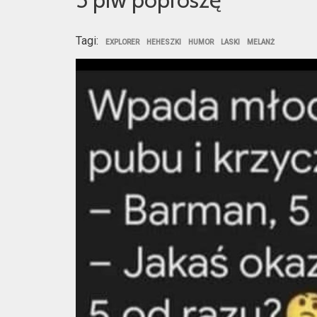
Tagi:
EXPLORER
HEHESZKI
HUMOR
LASKI
MELANŻ