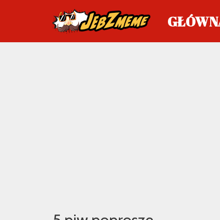
GŁÓWN
Przejdź
do
treści
5 piw poproszę