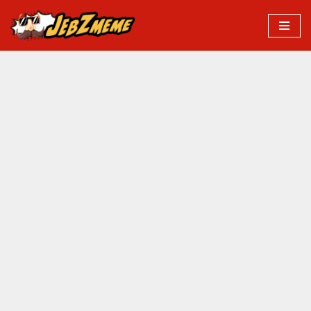
Przejdź
do
treści