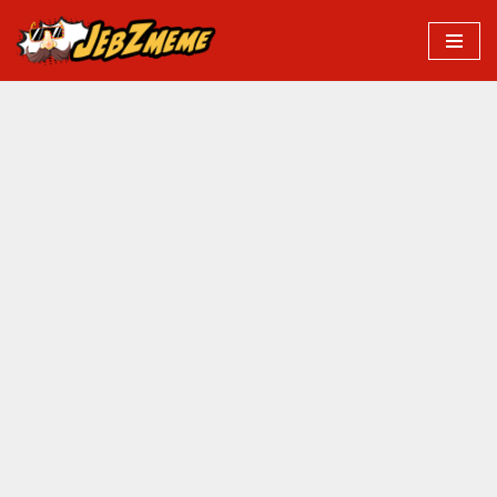
Przejdź
do
treści