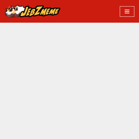
Przejdź
do
treści