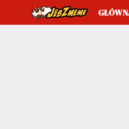
GŁÓWN
Przejdź
do
treści