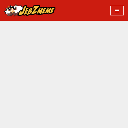
Przejdź
do
treści