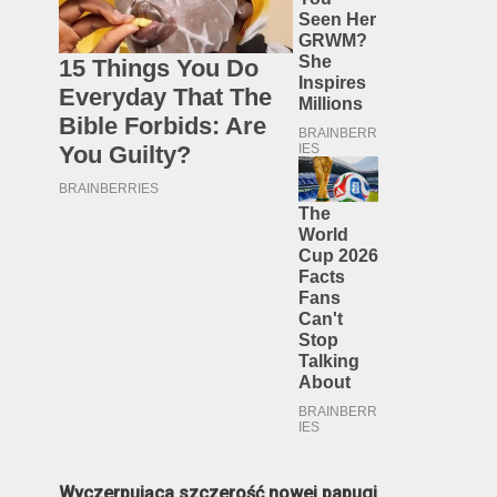
Wyczerpująca szczerość nowej papugi