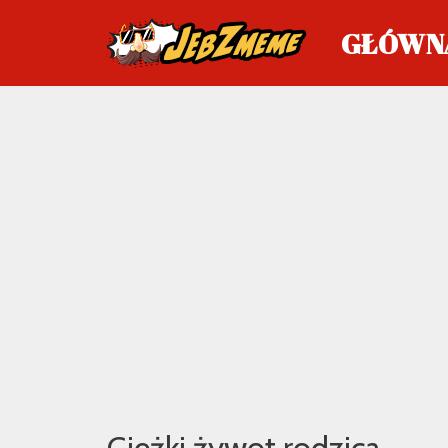
GŁÓWN
Przejdź
do
treści
Ciężki żywot rodzica