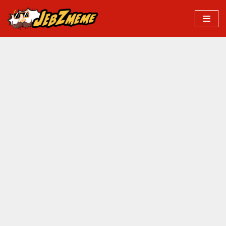
Przejdź
do
treści