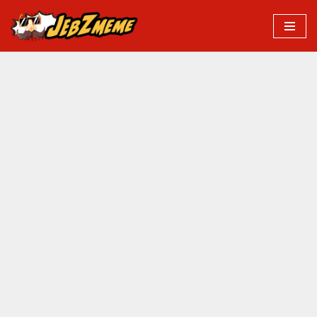
Przejdź
do
treści