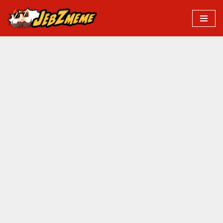
Przejdź
do
treści