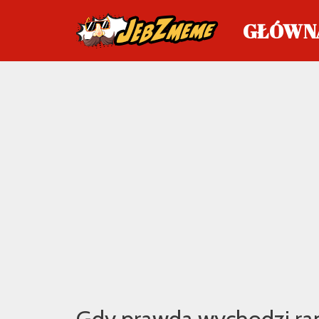
GŁÓWN
Przejdź
do
treści
Gdy prawda wychodzi ra