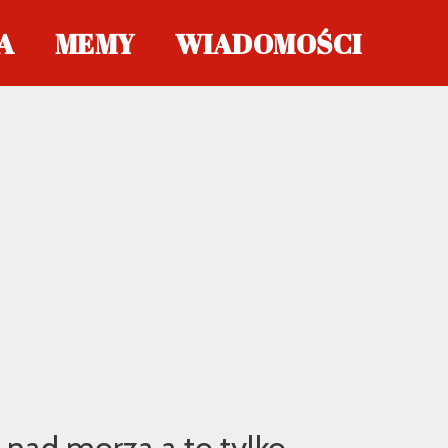
A
MEMY
WIADOMOŚCI
 nad morza a to tylko