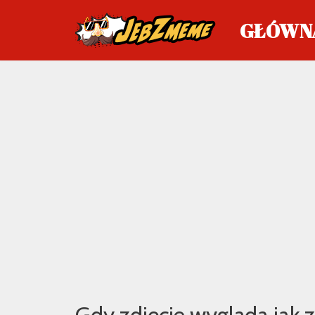
GŁÓWN
Przejdź
do
treści
Gdy zdjęcie wygląda jak z