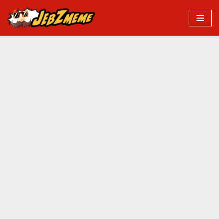
Przejdź
do
treści