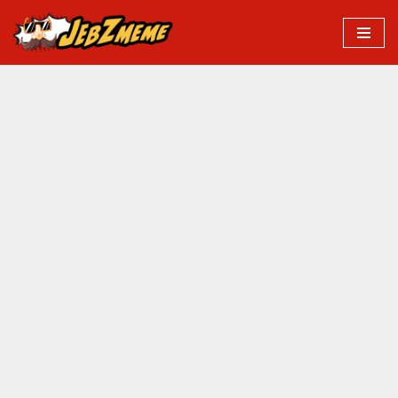
Przejdź
do
treści