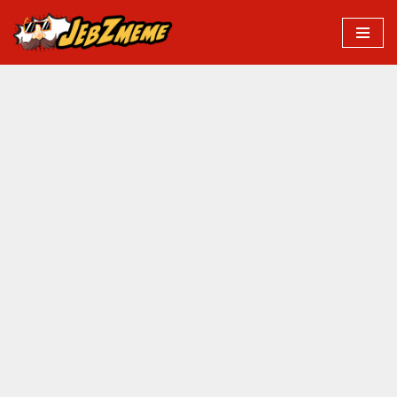
Przejdź
do
treści