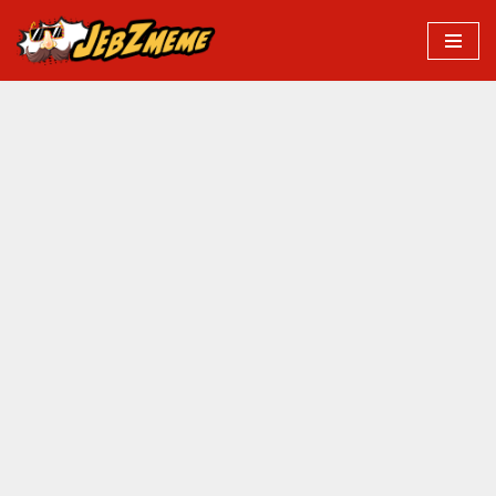
Przejdź
do
treści