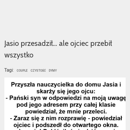
Jasio przesadził… ale ojciec przebił
wszystko
Tagi:
COUPLE
CZYSTOŚĆ
DYMY