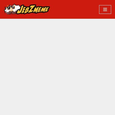
Przejdź
do
treści