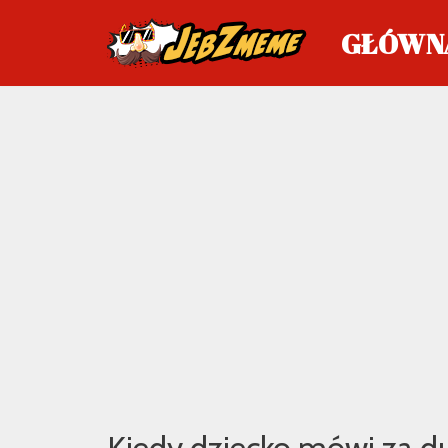
GŁÓWN
Przejdź
do
treści
Kiedy dziecko mówi za d