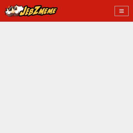
Przejdź
do
treści