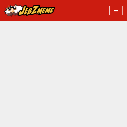
Przejdź
do
treści