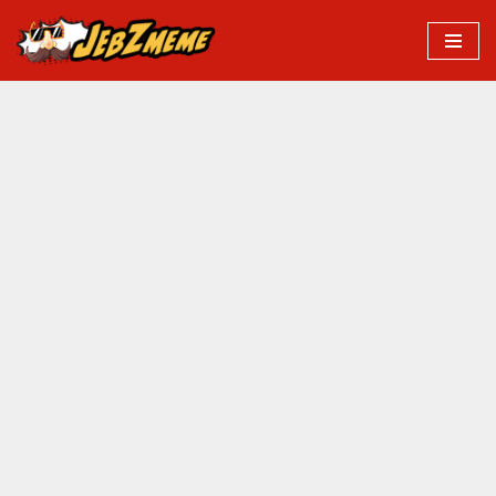
Przejdź
do
treści