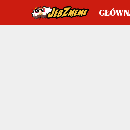
GŁÓWN
Przejdź
do
treści