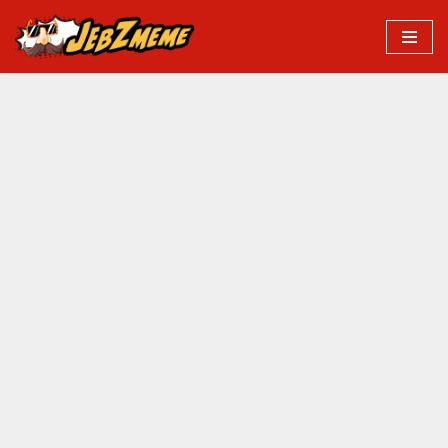
Przejdź
do
treści