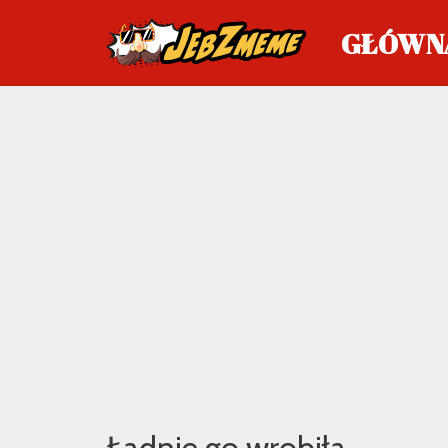
GŁÓWN
Przejdź
do
treści
Ładnie go wrobiła