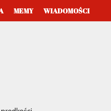
A
MEMY
WIADOMOŚCI
 prędkości