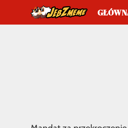
GŁÓWN
Przejdź
do
treści
Mandat za przekroczenie