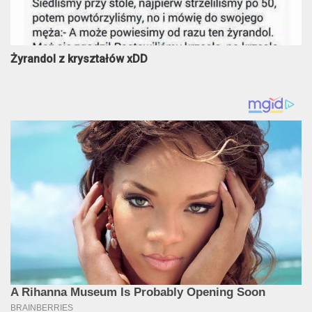
Żyrandol z kryształów xDD