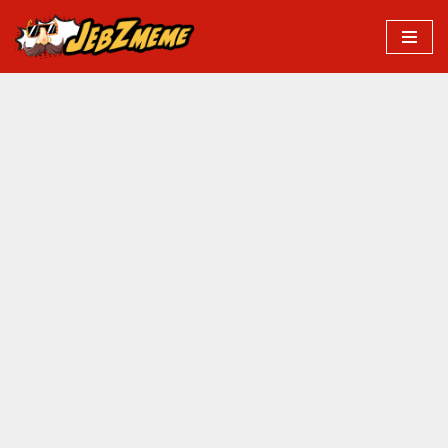
Przejdź
do
treści