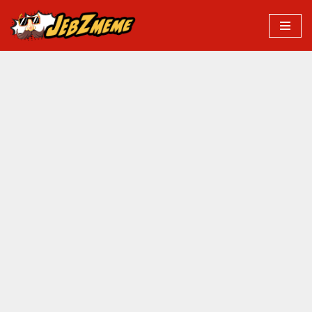
Przejdź
do
treści