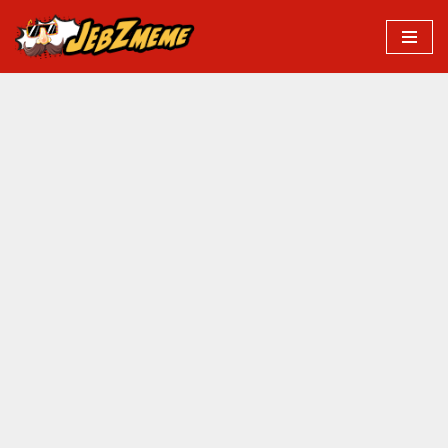
Przejdź
do
treści