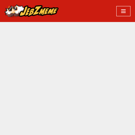
Przejdź
do
treści