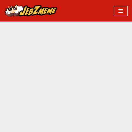
Przejdź
do
treści