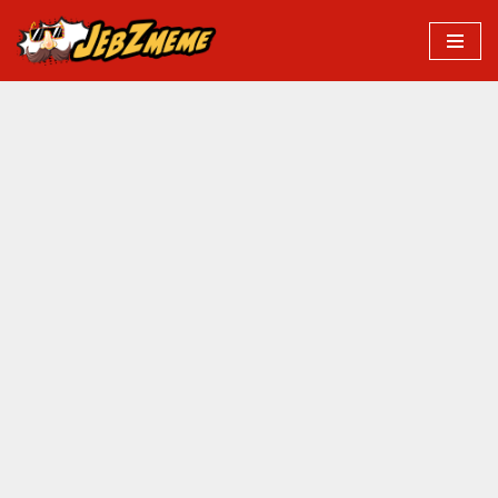
Przejdź
do
treści