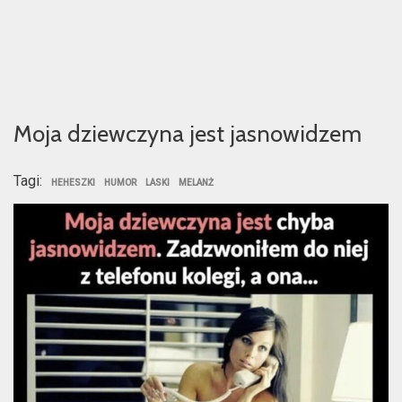
Moja dziewczyna jest jasnowidzem
Tagi:
HEHESZKI
HUMOR
LASKI
MELANŻ