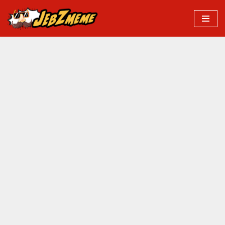
Przejdź
do
treści