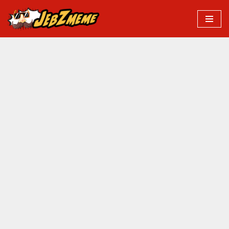
Przejdź
do
treści