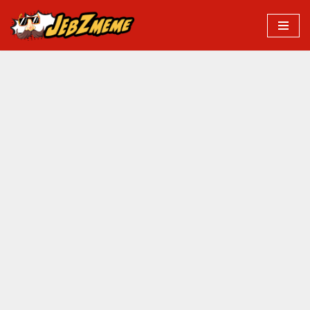
Przejdź
do
treści