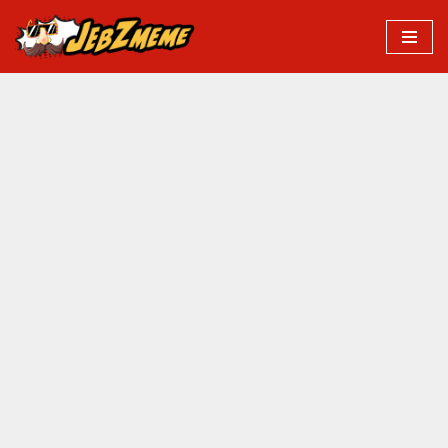
Przejdź
do
treści