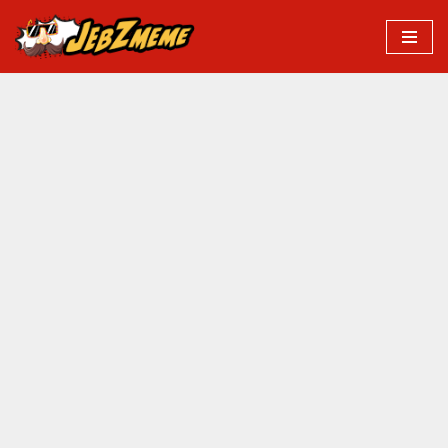
Przejdź
do
treści