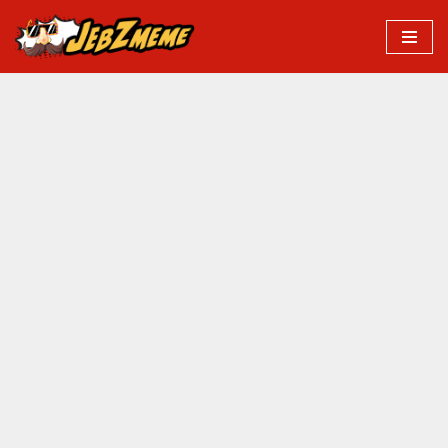
Przejdź
do
treści