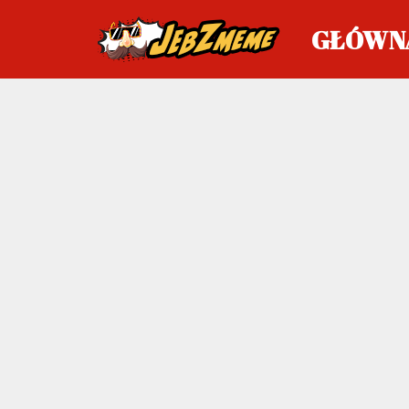
GŁÓWN
Przejdź
do
treści