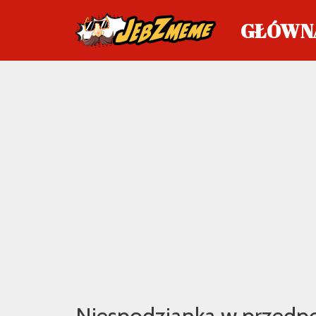
GŁÓWN
Przejdź
do
treści
Niespodzianka w przedp