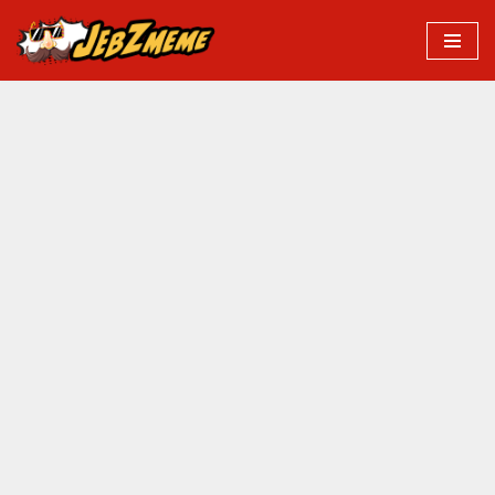
Przejdź
do
treści