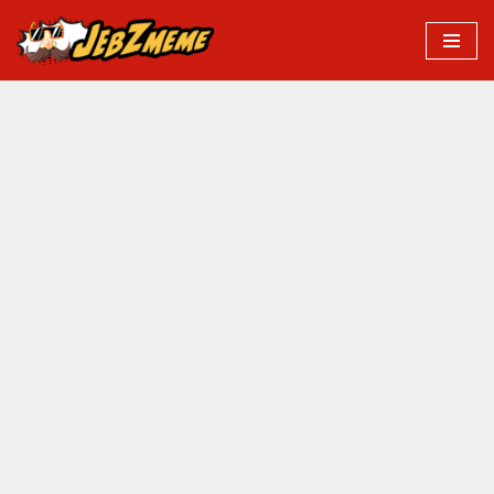
Przejdź
do
treści