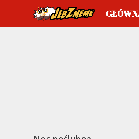
GŁÓWN
Przejdź
do
treści
Noc poślubna