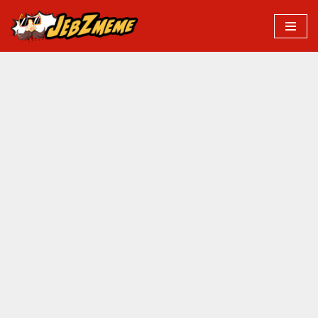
Przejdź
do
treści