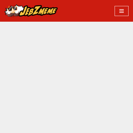
Przejdź
do
treści