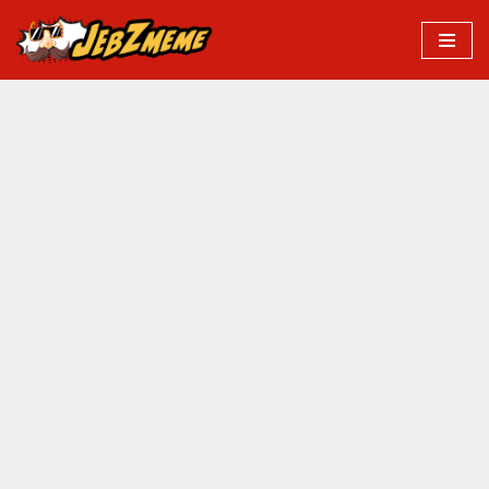
Przejdź
do
treści