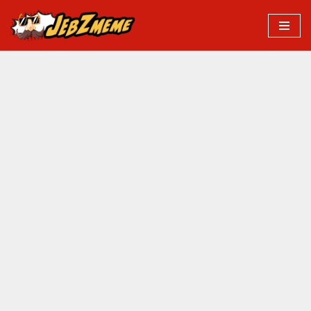
Przejdź
do
treści