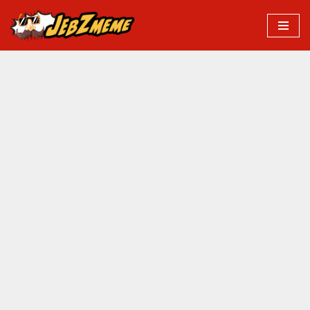
Przejdź
do
treści