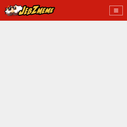
Przejdź
do
treści