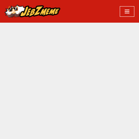
Przejdź
do
treści