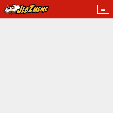
Przejdź
do
treści